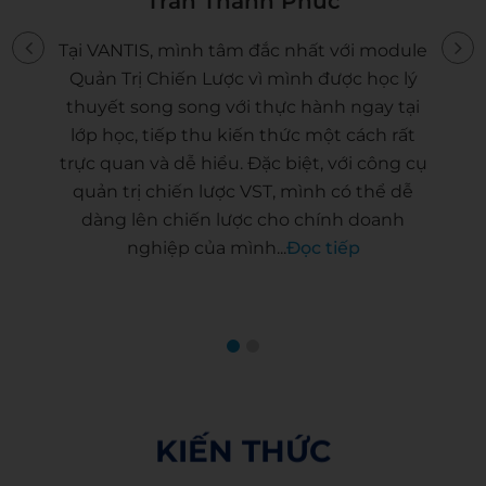
Võ Thị Mộng Mơ
e
Trong quá trình học trước đây em rất ít
được thực hành mà đa phần là chỉ học lý
thuyết. Tại VANTIS, em được tiếp xúc với
các công cụ quản trị giúp doanh nghiệp
ụ
em có thể phát hiện được mình đang bị lỗ
hổng ở chỗ nào từ màn hình thống kê dữ
liệu trực quan. Các giảng viên tại VANTIS đã
hỗ trợ em áp...
Đọc tiếp
KIẾN THỨC