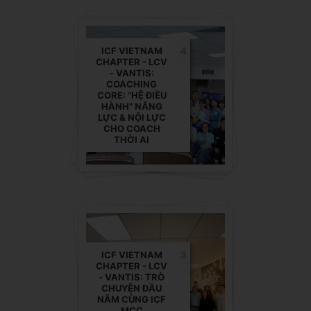
ICF VIETNAM
4
CHAPTER - LCV
- VANTIS:
COACHING
CORE: "HỆ ĐIỀU
HÀNH" NĂNG
LỰC & NỘI LỰC
CHO COACH
THỜI AI
ICF VIETNAM
3
CHAPTER - LCV
- VANTIS: TRÒ
CHUYỆN ĐẦU
NĂM CÙNG ICF
MCC