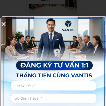
[VANTIS x YBA]
6
Đón tiếp Hội
Doanh Nhân Trẻ
TP.HCM