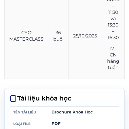
–
11:30
và
13:30
–
CEO
36
25/10/2025
16:30
MASTERCLASS
buổi
T7 –
CN
hằng
tuần
Tài liệu khóa học
Brochure Khóa Học
PDF