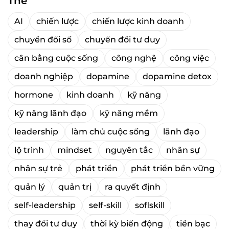
Thẻ
AI
chiến lược
chiến lược kinh doanh
chuyển đổi số
chuyển đổi tư duy
cân bằng cuộc sống
công nghệ
công việc
doanh nghiệp
dopamine
dopamine detox
hormone
kinh doanh
kỹ năng
kỹ năng lãnh đạo
kỹ năng mềm
leadership
làm chủ cuộc sống
lãnh đạo
lộ trình
mindset
nguyên tắc
nhân sự
nhân sự trẻ
phát triển
phát triển bền vững
quản lý
quản trị
ra quyết định
self-leadership
self-skill
soflskill
thay đổi tư duy
thời kỳ biến động
tiền bạc