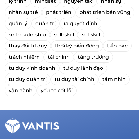
lộ trình
mindset
nguyên tắc
nhân sự
nhân sự trẻ
phát triển
phát triển bền vững
quản lý
quản trị
ra quyết định
self-leadership
self-skill
soflskill
thay đổi tư duy
thời kỳ biến động
tiền bạc
trách nhiệm
tài chính
tăng trưởng
tư duy kinh doanh
tư duy lãnh đạo
tư duy quản trị
tư duy tài chính
tầm nhìn
vận hành
yếu tố cốt lõi