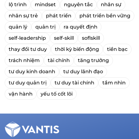
lộ trình
mindset
nguyên tắc
nhân sự
nhân sự trẻ
phát triển
phát triển bền vững
quản lý
quản trị
ra quyết định
self-leadership
self-skill
soflskill
thay đổi tư duy
thời kỳ biến động
tiền bạc
trách nhiệm
tài chính
tăng trưởng
tư duy kinh doanh
tư duy lãnh đạo
tư duy quản trị
tư duy tài chính
tầm nhìn
vận hành
yếu tố cốt lõi