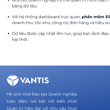
Nhờ đó, doanh nghiệp có thể quản trị minh bạch
bằng dữ liệu.
Với hệ thống dashboard trực quan,
phần mềm ER
doanh thu, tồn kho, công nợ, đơn hàng và hiệu s
Dữ liệu được cập nhật liên tục, giúp ban lãnh đạo
kịp thời.
Hệ sinh thái Đào tạo Doanh nghiệp
toàn diện, nơi kết nối kiến thức
Quản trị hiện đại với nhu cầu thực