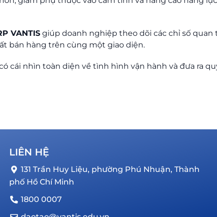
 hơn, giảm phụ thuộc vào cảm tính và nâng cao năng lự
P VANTIS
giúp doanh nghiệp theo dõi các chỉ số quan
uất bán hàng trên cùng một giao diện.
 có cái nhìn toàn diện về tình hình vận hành và đưa ra q
LIÊN HỆ
131 Trần Huy Liệu, phường Phú Nhuận, Thành
phố Hồ Chí Minh
1800 0007
daotao@vantis.edu.vn