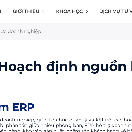
Ủ
GIỚI THIỆU
KHÓA HỌC
DỊCH VỤ TƯ 
lực doanh nghiệp
Hoạch định nguồn 
ềm ERP
oanh nghiệp, giúp tổ chức quản lý và kết nối các ho
u bị phân tán giữa nhiều phòng ban, ERP hỗ trợ doanh 
 bán hàng, kho vận, sản xuất, chăm sóc khách hàng và 