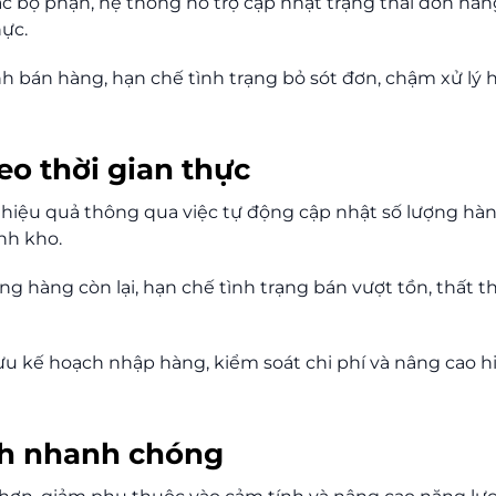
các bộ phận, hệ thống hỗ trợ cập nhật trạng thái đơn hàn
hực.
h bán hàng, hạn chế tình trạng bỏ sót đơn, chậm xử lý 
eo thời gian thực
hiệu quả thông qua việc tự động cập nhật số lượng hà
ỉnh kho.
g hàng còn lại, hạn chế tình trạng bán vượt tồn, thất t
ưu kế hoạch nhập hàng, kiểm soát chi phí và nâng cao h
ịnh nhanh chóng