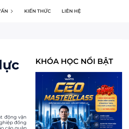
VẤN
KIẾN THỨC
LIÊN HỆ
lực
KHÓA HỌC NỔI BẬT
ạt động vận
nghiệp đồng
báo cáo quản