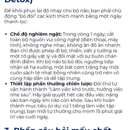
Để khôi phục lại độ nhạy cho bộ não, bạn phải chủ
động “bỏ đói” các kích thích mạnh bằng một ngày
thanh lọc:
Chế độ nghiêm ngặt:
Trong vòng 1 ngày, cắt
toàn bộ nguồn vui công nghệ (điện thoại, máy
tính), không nghe nhạc, không ăn đồ ăn nhanh.
Bạn chỉ được phép đi bộ, thiền, viết ý tưởng ra
một tờ giấy vật lý và đối mặt với sự buồn chán
đỉnh điểm. Khi bộ não bị bỏ đói, ngưỡng tiếp
nhận sẽ hạ xuống, một bát cơm trắng hay một
cuốn sách tẻ nhạt bỗng nhiên cũng trở nên vô
cùng hấp dẫn và dễ tập trung.
Thiết lập phần thưởng chiến lược:
Đổi thứ tự
vận hành thành “Làm việc khó trước, hưởng việc
nhẹ sau”. Hãy giải quyết hết các đầu việc nặng
vào ban ngày khi não còn khỏe. Sau khi hoàn
thành mục tiêu (ví dụ: cứ 1 tiếng làm việc tập
trung), bạn mới tự thưởng cho mình 15 phút giải
trí vào cuối ngày.