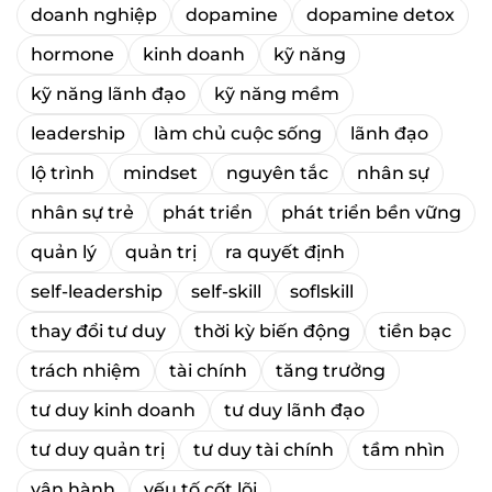
doanh nghiệp
dopamine
dopamine detox
hormone
kinh doanh
kỹ năng
kỹ năng lãnh đạo
kỹ năng mềm
leadership
làm chủ cuộc sống
lãnh đạo
lộ trình
mindset
nguyên tắc
nhân sự
nhân sự trẻ
phát triển
phát triển bền vững
quản lý
quản trị
ra quyết định
self-leadership
self-skill
soflskill
thay đổi tư duy
thời kỳ biến động
tiền bạc
trách nhiệm
tài chính
tăng trưởng
tư duy kinh doanh
tư duy lãnh đạo
tư duy quản trị
tư duy tài chính
tầm nhìn
vận hành
yếu tố cốt lõi