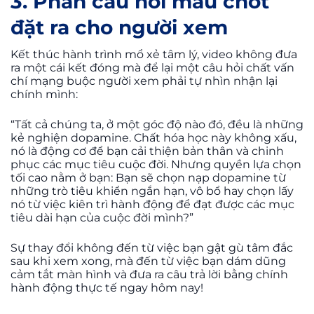
3. Phần câu hỏi mấu chốt
đặt ra cho người xem
Kết thúc hành trình mổ xẻ tâm lý, video không đưa
ra một cái kết đóng mà để lại một câu hỏi chất vấn
chí mạng buộc người xem phải tự nhìn nhận lại
chính mình:
“Tất cả chúng ta, ở một góc độ nào đó, đều là những
kẻ nghiện dopamine. Chất hóa học này không xấu,
nó là động cơ để bạn cải thiện bản thân và chinh
phục các mục tiêu cuộc đời. Nhưng quyền lựa chọn
tối cao nằm ở bạn: Bạn sẽ chọn nạp dopamine từ
những trò tiêu khiển ngắn hạn, vô bổ hay chọn lấy
nó từ việc kiên trì hành động để đạt được các mục
tiêu dài hạn của cuộc đời mình?”
Sự thay đổi không đến từ việc bạn gật gù tâm đắc
sau khi xem xong, mà đến từ việc bạn dám dũng
cảm tắt màn hình và đưa ra câu trả lời bằng chính
hành động thực tế ngay hôm nay!