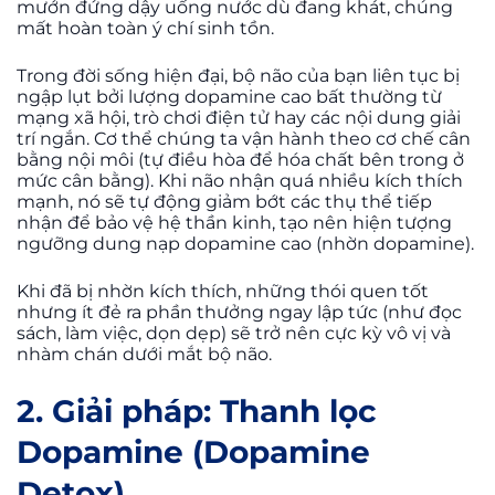
mướn đứng dậy uống nước dù đang khát, chúng
mất hoàn toàn ý chí sinh tồn.
Trong đời sống hiện đại, bộ não của bạn liên tục bị
ngập lụt bởi lượng dopamine cao bất thường từ
mạng xã hội, trò chơi điện tử hay các nội dung giải
trí ngắn. Cơ thể chúng ta vận hành theo cơ chế cân
bằng nội môi (tự điều hòa để hóa chất bên trong ở
mức cân bằng). Khi não nhận quá nhiều kích thích
mạnh, nó sẽ tự động giảm bớt các thụ thể tiếp
nhận để bảo vệ hệ thần kinh, tạo nên hiện tượng
ngưỡng dung nạp dopamine cao (nhờn dopamine).
Khi đã bị nhờn kích thích, những thói quen tốt
nhưng ít đẻ ra phần thưởng ngay lập tức (như đọc
sách, làm việc, dọn dẹp) sẽ trở nên cực kỳ vô vị và
nhàm chán dưới mắt bộ não.
2. Giải pháp: Thanh lọc
Dopamine (Dopamine
Detox)