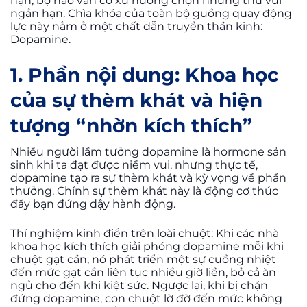
hạn, bộ não vẫn có xu hướng chọn những thú vui
ngắn hạn. Chìa khóa của toàn bộ guồng quay động
lực này nằm ở một chất dẫn truyền thần kinh:
Dopamine.
1. Phần nội dung: Khoa học
của sự thèm khát và hiện
tượng “nhờn kích thích”
Nhiều người lầm tưởng dopamine là hormone sản
sinh khi ta đạt được niềm vui, nhưng thực tế,
dopamine tạo ra sự thèm khát và kỳ vọng về phần
thưởng. Chính sự thèm khát này là động cơ thúc
đẩy bạn đứng dậy hành động.
Thí nghiệm kinh điển trên loài chuột: Khi các nhà
khoa học kích thích giải phóng dopamine mỗi khi
chuột gạt cần, nó phát triển một sự cuồng nhiệt
đến mức gạt cần liên tục nhiều giờ liền, bỏ cả ăn
ngủ cho đến khi kiệt sức. Ngược lại, khi bị chặn
đứng dopamine, con chuột lờ đờ đến mức không